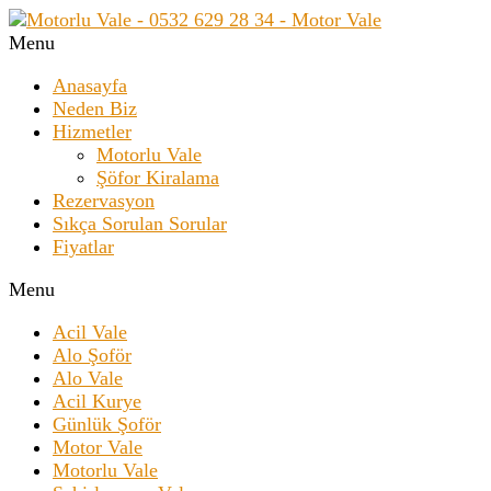
Menu
Anasayfa
Neden Biz
Hizmetler
Motorlu Vale
Şöfor Kiralama
Rezervasyon
Sıkça Sorulan Sorular
Fiyatlar
Menu
Acil Vale
Alo Şoför
Alo Vale
Acil Kurye
Günlük Şoför
Motor Vale
Motorlu Vale