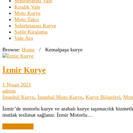
Şehirlerarası Vale
Kiralık Vale
Moto Kurye
Moto Taksi
Şehirlerarası Kurye
Şoför Kiralama
Vale Ara
Browse:
Home
/
Kemalpaşa kurye
İzmir Kurye
1 Nisan 2021
admin
İstanbul Kurye
,
İstanbul Moto Kurye
,
Kurye Bölgeleri
,
Mot
İzmir’de motorlu kurye ve arabalı kurye taşımacılık hizmetle
mutlak teslimat sağlanır. İzmir Motorlu…
Yazıyı Oku →