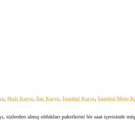
ye
,
Hızlı Kurye
,
İlaç Kurye
,
İstanbul Kurye
,
İstanbul Moto K
sizlerden almış oldukları paketlerini bir saat içerisinde müşt