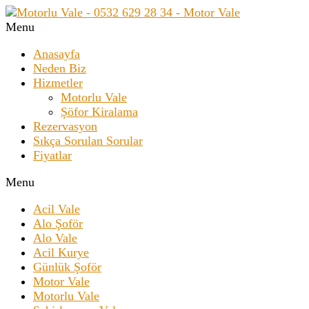
Menu
Anasayfa
Neden Biz
Hizmetler
Motorlu Vale
Şöfor Kiralama
Rezervasyon
Sıkça Sorulan Sorular
Fiyatlar
Menu
Acil Vale
Alo Şoför
Alo Vale
Acil Kurye
Günlük Şoför
Motor Vale
Motorlu Vale