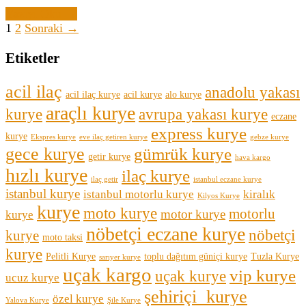
Yazıyı Oku →
1
2
Sonraki →
Etiketler
acil ilaç
anadolu yakası
acil ilaç kurye
acil kurye
alo kurye
araçlı kurye
kurye
avrupa yakası kurye
eczane
express kurye
kurye
Ekspres kurye
eve ilaç getiren kurye
gebze kurye
gece kurye
gümrük kurye
getir kurye
hava kargo
hızlı kurye
ilaç kurye
ilaç getir
istanbul eczane kurye
istanbul kurye
istanbul motorlu kurye
kiralık
Kilyos Kurye
kurye
moto kurye
motorlu
motor kurye
kurye
nöbetçi eczane kurye
nöbetçi
kurye
moto taksi
kurye
Pelitli Kurye
toplu dağıtım güniçi kurye
Tuzla Kurye
sarıyer kurye
uçak kargo
vip kurye
uçak kurye
ucuz kurye
şehiriçi kurye
özel kurye
Yalova Kurye
Şile Kurye