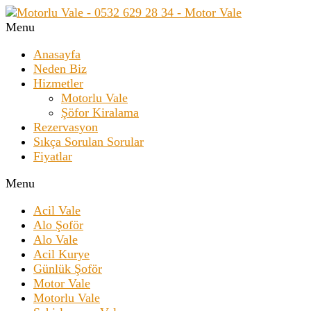
Menu
Anasayfa
Neden Biz
Hizmetler
Motorlu Vale
Şöfor Kiralama
Rezervasyon
Sıkça Sorulan Sorular
Fiyatlar
Menu
Acil Vale
Alo Şoför
Alo Vale
Acil Kurye
Günlük Şoför
Motor Vale
Motorlu Vale