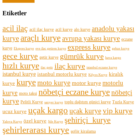
Etiketler
acil ilaç
anadolu yakası
acil ilaç kurye
acil kurye
alo kurye
araçlı kurye
kurye
avrupa yakası kurye
eczane
express kurye
kurye
Ekspres kurye
eve ilaç getiren kurye
gebze kurye
gece kurye
gümrük kurye
getir kurye
hava kargo
hızlı kurye
ilaç kurye
ilaç getir
istanbul eczane kurye
istanbul kurye
istanbul motorlu kurye
kiralık
Kilyos Kurye
kurye
moto kurye
motorlu
motor kurye
kurye
nöbetçi eczane kurye
nöbetçi
kurye
moto taksi
kurye
Pelitli Kurye
toplu dağıtım güniçi kurye
Tuzla Kurye
sarıyer kurye
uçak kargo
vip kurye
uçak kurye
ucuz kurye
şehiriçi kurye
özel kurye
Yalova Kurye
Şile Kurye
şehirlerarası kurye
şoför kiralama