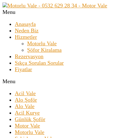
Menu
Anasayfa
Neden Biz
Hizmetler
Motorlu Vale
Şöfor Kiralama
Rezervasyon
Sıkça Sorulan Sorular
Fiyatlar
Menu
Acil Vale
Alo Şoför
Alo Vale
Acil Kurye
Günlük Şoför
Motor Vale
Motorlu Vale