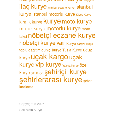
ilaç kurye
istanbul
istanbul eczane kurye
kurye
istanbul motorlu kurye
Kilyos Kurye
kurye
moto kurye
kiralık kurye
motorlu kurye
motor kurye
moto
nöbetçi eczane kurye
taksi
nöbetçi kurye
Pelitli Kurye
sarıyer kurye
ucuz
toplu dağıtım güniçi kurye
Tuzla Kurye
uçak kargo
uçak
kurye
vip kurye
kurye
özel
Yalova Kurye
şehiriçi kurye
kurye
Şile Kurye
şehirlerarası kurye
şoför
kiralama
Copyright © 2026
Seri Moto Kurye