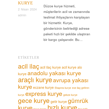
KURYE
Düzce kurye hizmeti,
2 Nisan 2024
müşterilerin acil ve zamanında
admin
teslimat ihtiyaçlarını karşılayan
bir hizmettir. Kurye,
göndericinin belirlediği adrese
paketi hızlı bir şekilde ulaştıran
bir kargo çalışanıdır. Bu…
ETIKETLER
acil ilaç
acil ilaç kurye
acil kurye
alo
anadolu yakası kurye
kurye
araçlı kurye
avrupa yakası
kurye
eczane kurye
Ekspres kurye
eve ilaç getiren
express kurye
kurye
gebze kurye
gece kurye
gümrük
getir kurye
hızlı kurye
kurye
hava kargo
ilaç getir