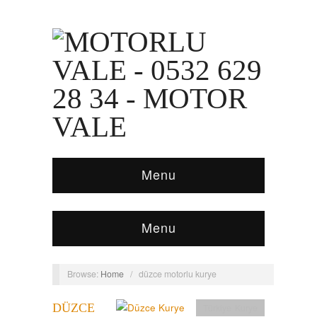
Menu
Menu
Browse:
Home
/
düzce motorlu kurye
DÜZCE
Türkiye Kurye