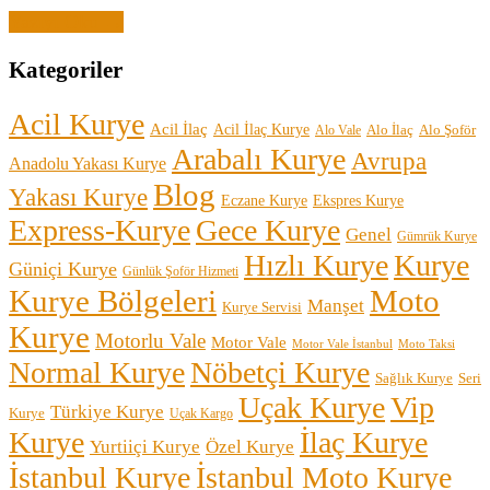
Yazıyı Oku →
Kategoriler
Acil Kurye
Acil İlaç
Acil İlaç Kurye
Alo İlaç
Alo Şoför
Alo Vale
Arabalı Kurye
Avrupa
Anadolu Yakası Kurye
Blog
Yakası Kurye
Eczane Kurye
Ekspres Kurye
Express-Kurye
Gece Kurye
Genel
Gümrük Kurye
Hızlı Kurye
Kurye
Güniçi Kurye
Günlük Şoför Hizmeti
Kurye Bölgeleri
Moto
Manşet
Kurye Servisi
Kurye
Motorlu Vale
Motor Vale
Motor Vale İstanbul
Moto Taksi
Normal Kurye
Nöbetçi Kurye
Sağlık Kurye
Seri
Uçak Kurye
Vip
Türkiye Kurye
Kurye
Uçak Kargo
Kurye
İlaç Kurye
Yurtiiçi Kurye
Özel Kurye
İstanbul Kurye
İstanbul Moto Kurye