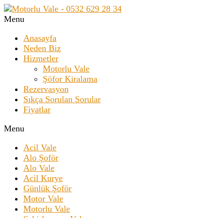
Menu
Anasayfa
Neden Biz
Hizmetler
Motorlu Vale
Şöfor Kiralama
Rezervasyon
Sıkça Sorulan Sorular
Fiyatlar
Menu
Acil Vale
Alo Şoför
Alo Vale
Acil Kurye
Günlük Şoför
Motor Vale
Motorlu Vale