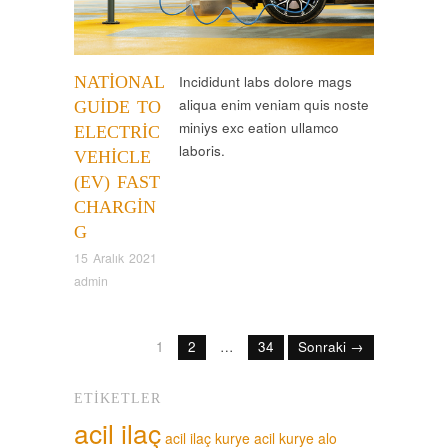
NATIONAL
Incididunt labs dolore mags
aliqua enim veniam quis noste
GUIDE TO
miniys exc eation ullamco
ELECTRIC
laboris.
VEHICLE
(EV) FAST
CHARGIN
G
15 Aralık 2021
admin
1
2
…
34
Sonraki →
ETIKETLER
acil ilaç
acil ilaç kurye
acil kurye
alo