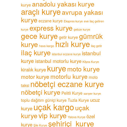
anadolu yakası kurye
kurye
araçlı kurye
avrupa yakası
kurye
eczane kurye
Ekspres kurye
eve ilaç getiren
express kurye
kurye
gebze kurye
gece kurye
gümrük
getir kurye
hızlı kurye
kurye
hava kargo
ilaç getir
ilaç kurye
istanbul
istanbul eczane kurye
kurye
istanbul motorlu kurye
Kilyos Kurye
kurye
moto kurye
kiralık kurye
motorlu kurye
motor kurye
moto
nöbetçi eczane kurye
taksi
nöbetçi kurye
Pelitli Kurye
sarıyer kurye
ucuz
toplu dağıtım güniçi kurye
Tuzla Kurye
uçak kargo
uçak
kurye
vip kurye
kurye
özel
Yalova Kurye
şehiriçi kurye
kurye
Şile Kurye