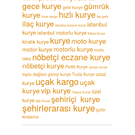
gece kurye
gümrük
getir kurye
hızlı kurye
kurye
hava kargo
ilaç getir
ilaç kurye
istanbul
istanbul eczane kurye
kurye
istanbul motorlu kurye
Kilyos Kurye
kurye
moto kurye
kiralık kurye
motorlu kurye
motor kurye
moto
nöbetçi eczane kurye
taksi
nöbetçi kurye
Pelitli Kurye
sarıyer kurye
ucuz
toplu dağıtım güniçi kurye
Tuzla Kurye
uçak kargo
uçak
kurye
vip kurye
kurye
özel
Yalova Kurye
şehiriçi kurye
kurye
Şile Kurye
şehirlerarası kurye
şoför
kiralama