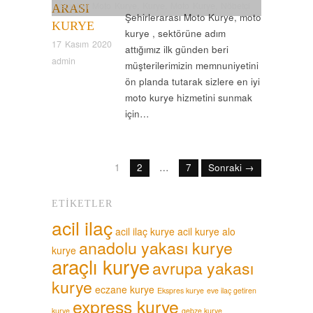
İstanbul Moto Kurye
,
Kurye
,
Moto Kurye
,
Nöbetçi
ARASI
Şehirlerarası Moto Kurye, moto
Kurye
,
Normal Kurye
,
Uçak Kurye
,
Vip Kurye
KURYE
kurye , sektörüne adım
17 Kasım 2020
attığımız ilk günden beri
admin
müşterilerimizin memnuniyetini
ön planda tutarak sizlere en iyi
moto kurye hizmetini sunmak
için…
1
2
…
7
Sonraki →
ETIKETLER
acil ilaç
acil ilaç kurye
acil kurye
alo
anadolu yakası kurye
kurye
araçlı kurye
avrupa yakası
kurye
eczane kurye
Ekspres kurye
eve ilaç getiren
express kurye
kurye
gebze kurye