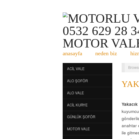
anasayfa
neden biz
hiz
Brows
ACIL VALE
ALO ŞOFÖR
YAK
ALO VALE
Yakacık
ACIL KURYE
kuyumcu 
GÜNLÜK ŞOFÖR
gönderile
anahtar 
MOTOR VALE
ile gitme