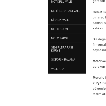
gereken 
MOTORLU VALE
ŞEHIRLERARASI VALE
Henüz uç
bir araç 
KIRALIK VALE
zaman ka
sahibiz.
MOTO KURYE
MOTO TAKSI
Siz değe
firmamız
ŞEHIRLERARASI
sayesind
KURYE
ŞOFÖR KIRALAMA
Motor
lar
gereken a
VALE ARA
Motorlu 
kurye
hiz
bölgeniz
teslim al