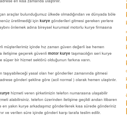
adrese en kısa zamanda ulaştırılır.
an araçlar bulunduğumuz ülkede olmadığından ve dünyada böle
henüz üretilmediği için
kurye
gönderileri gitmesi gereken yerlere
ybını önlemek adına bireysel kurumsal motorlu kurye firmasına
rli müşterilerimiz içinde hız zaman güven değerli ise hemen
la iletişime geçerek güvenli
motor kurye
taşımacılığın seri kurye
e süper bir hizmet sektörü olduğunun farkına varın.
ın taşıyabileceği yasal olan her gönderiler zamanında gitmesi
drese gönderi şekline göre (acil normal ) olarak hemen ulaştırılır.
kurye
hizmeti veren şirketimizin telefon numarasına ulaşabilir
meti alabilirsiniz. telefon üzerinden iletişime geçildi andan itibaren
e en yakın kurye arkadaşımız gönderilerek kısa sürede gönderiniz
ınır ve verilen süre içinde gönderi karşı tarafa teslim edilir.