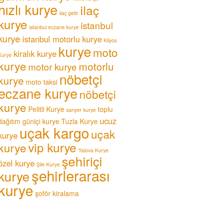
hızlı kurye
ilaç
ilaç getir
kurye
istanbul
istanbul eczane kurye
kurye
istanbul motorlu kurye
Kilyos
kurye
moto
kiralık kurye
Kurye
kurye
motorlu
motor kurye
nöbetçi
kurye
moto taksi
eczane kurye
nöbetçi
kurye
Pelitli Kurye
toplu
sarıyer kurye
ucuz
dağıtım güniçi kurye
Tuzla Kurye
uçak kargo
uçak
kurye
vip kurye
kurye
Yalova Kurye
şehiriçi
özel kurye
Şile Kurye
şehirlerarası
kurye
kurye
şoför kiralama