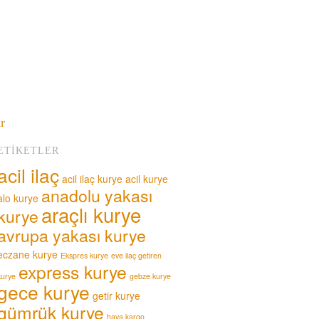
ar
ETIKETLER
acil ilaç
acil ilaç kurye
acil kurye
anadolu yakası
alo kurye
araçlı kurye
kurye
avrupa yakası kurye
eczane kurye
Ekspres kurye
eve ilaç getiren
express kurye
kurye
gebze kurye
gece kurye
getir kurye
gümrük kurye
hava kargo