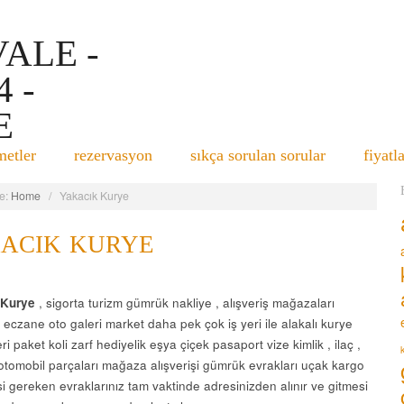
metler
rezervasyon
sıkça sorulan sorular
fiyatl
e:
Home
/
Yakacık Kurye
ACIK KURYE
 Kurye
, sigorta turizm gümrük nakliye , alışveriş mağazaları
eczane oto galeri market daha pek çok iş yeri ile alakalı kurye
ri paket koli zarf hediyelik eşya çiçek pasaport vize kimlik , ilaç ,
otomobil parçaları mağaza alışverişi gümrük evrakları uçak kargo
si gereken evraklarınız tam vaktinde adresinizden alınır ve gitmesi