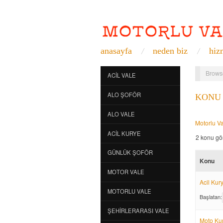
anasayfa
neden biz
hiz
Brows
ACIL VALE
ALO ŞOFÖR
KONU 
ALO VALE
Motorlu V
ACIL KURYE
2 konu gör
GÜNLÜK ŞOFÖR
Konu
MOTOR VALE
Acil Kur
MOTORLU VALE
Başlatan:
ŞEHIRLERARASI VALE
Moto Ku