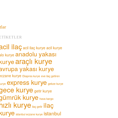
tlar
ETIKETLER
acil ilaç
acil ilaç kurye
acil kurye
anadolu yakası
alo kurye
araçlı kurye
kurye
avrupa yakası kurye
eczane kurye
Ekspres kurye
eve ilaç getiren
express kurye
kurye
gebze kurye
gece kurye
getir kurye
gümrük kurye
hava kargo
hızlı kurye
ilaç
ilaç getir
kurye
istanbul
istanbul eczane kurye