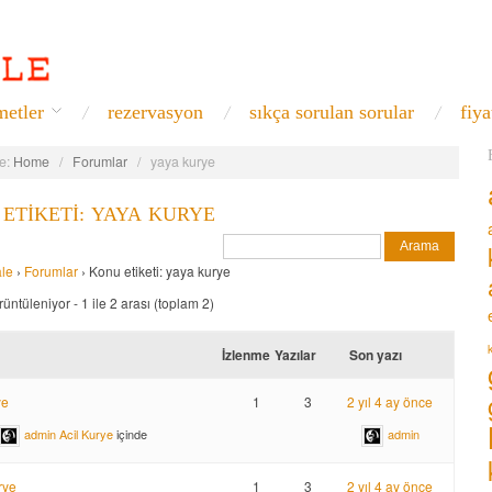
metler
rezervasyon
sıkça sorulan sorular
fiya
e:
Home
/
Forumlar
/
yaya kurye
ETIKETI: YAYA KURYE
ale
›
Forumlar
›
Konu etiketi: yaya kurye
üntüleniyor - 1 ile 2 arası (toplam 2)
İzlenme
Yazılar
Son yazı
ye
1
3
2 yıl 4 ay önce
admin
Acil Kurye
içinde
admin
rye
1
3
2 yıl 4 ay önce