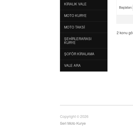
KIRALIK VALE
Başlatan:
MOTO KURYE
MOTO TAKSI
2 konu gör
ŞEHIRLERARASI
KURYE
ŞOFÖR KIRALAMA
VALE ARA
Copyright © 2026
Seri Moto Kurye