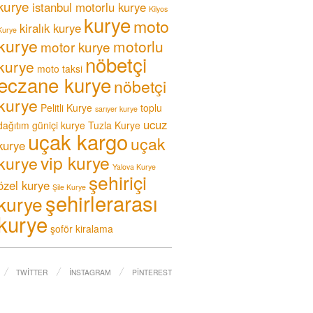
kurye
istanbul motorlu kurye
Kilyos
kurye
moto
kiralık kurye
Kurye
kurye
motorlu
motor kurye
nöbetçi
kurye
moto taksi
eczane kurye
nöbetçi
kurye
Pelitli Kurye
toplu
sarıyer kurye
ucuz
dağıtım güniçi kurye
Tuzla Kurye
uçak kargo
uçak
kurye
vip kurye
kurye
Yalova Kurye
şehiriçi
özel kurye
Şile Kurye
şehirlerarası
kurye
kurye
şoför kiralama
TWITTER
İNSTAGRAM
PINTEREST