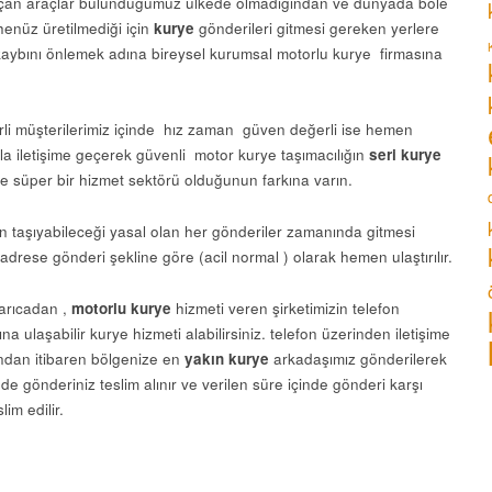
an araçlar bulunduğumuz ülkede olmadığından ve dünyada böle
henüz üretilmediği için
kurye
gönderileri gitmesi gereken yerlere
ybını önlemek adına bireysel kurumsal motorlu kurye firmasına
rli müşterilerimiz içinde hız zaman güven değerli ise hemen
la iletişime geçerek güvenli motor kurye taşımacılığın
seri kurye
e süper bir hizmet sektörü olduğunun farkına varın.
ın taşıyabileceği yasal olan her gönderiler zamanında gitmesi
drese gönderi şekline göre (acil normal ) olarak hemen ulaştırılır.
arıcadan ,
motorlu kurye
hizmeti veren şirketimizin telefon
a ulaşabilir kurye hizmeti alabilirsiniz. telefon üzerinden iletişime
andan itibaren bölgenize en
yakın kurye
arkadaşımız gönderilerek
de gönderiniz teslim alınır ve verilen süre içinde gönderi karşı
lim edilir.