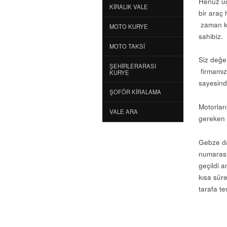
Henüz uç
KIRALIK VALE
bir araç 
zaman ka
MOTO KURYE
sahibiz.
MOTO TAKSI
Siz değe
ŞEHIRLERARASI
firmamız
KURYE
sayesind
ŞOFÖR KIRALAMA
Motorlar
VALE ARA
gereken a
Gebze d
numarasın
geçildi 
kısa süre
tarafa tes