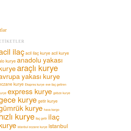
tlar
ETIKETLER
acil ilaç
acil ilaç kurye
acil kurye
anadolu yakası
alo kurye
araçlı kurye
kurye
avrupa yakası kurye
eczane kurye
Ekspres kurye
eve ilaç getiren
express kurye
kurye
gebze kurye
gece kurye
getir kurye
gümrük kurye
hava kargo
hızlı kurye
ilaç
ilaç getir
kurye
istanbul
istanbul eczane kurye