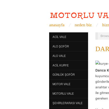
anasayfa
neden biz
hiz
Brows
ACIL VALE
ALO ŞOFÖR
DAR
ALO VALE
ACIL KURYE
Darıca 
GÜNLÜK ŞOFÖR
kuyumcu 
gönderile
MOTOR VALE
anahtar 
ile gitme
MOTORLU VALE
gereken 
ŞEHIRLERARASI VALE