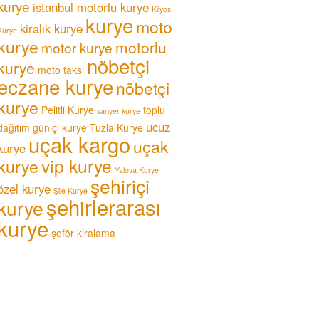
kurye
istanbul motorlu kurye
Kilyos
kurye
moto
kiralık kurye
Kurye
kurye
motorlu
motor kurye
nöbetçi
kurye
moto taksi
eczane kurye
nöbetçi
kurye
Pelitli Kurye
toplu
sarıyer kurye
ucuz
dağıtım güniçi kurye
Tuzla Kurye
uçak kargo
uçak
kurye
vip kurye
kurye
Yalova Kurye
şehiriçi
özel kurye
Şile Kurye
şehirlerarası
kurye
kurye
şoför kiralama