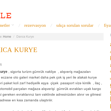
metler
rezervasyon
sıkça sorulan sorular
fiya
e:
Home
/
Darıca Kurye
ICA KURYE
Kurye
, sigorta turizm gümrük nakliye , alışveriş mağazaları
eczane oto galeri market daha pek çok iş yeri ile alakalı kurye
ri paket koli zarf hediyelik eşya çiçek pasaport vize kimlik , ilaç ,
otomobil parçaları mağaza alışverişi gümrük evrakları uçak kargo
si gereken evraklarınız tam vaktinde adresinizden alınır ve gitmesi
adrese en kısa zamanda ulaştırılır.