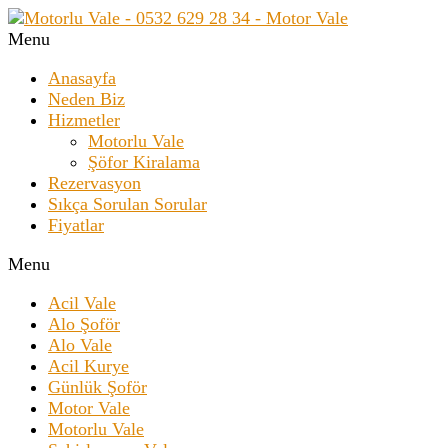
Menu
Anasayfa
Neden Biz
Hizmetler
Motorlu Vale
Şöfor Kiralama
Rezervasyon
Sıkça Sorulan Sorular
Fiyatlar
Menu
Acil Vale
Alo Şoför
Alo Vale
Acil Kurye
Günlük Şoför
Motor Vale
Motorlu Vale