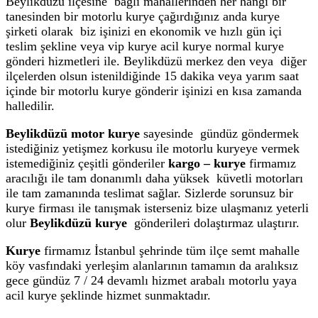
Beylikdüzü ilçesine bağlı mahallerinden her hangi bir
tanesinden bir motorlu kurye çağırdığınız anda kurye
şirketi olarak biz işinizi en ekonomik ve hızlı gün içi
teslim şekline veya vip kurye acil kurye normal kurye
gönderi hizmetleri ile. Beylikdüzü merkez den veya diğer
ilçelerden olsun istenildiğinde 15 dakika veya yarım saat
içinde bir motorlu kurye gönderir işinizi en kısa zamanda
halledilir.
Beylikdüzü motor kurye
sayesinde gündüz göndermek
istediğiniz yetişmez korkusu ile motorlu kuryeye vermek
istemediğiniz çeşitli gönderiler
kargo – kurye
firmamız
aracılığı ile tam donanımlı daha yüksek küvetli motorları
ile tam zamanında teslimat sağlar. Sizlerde sorunsuz bir
kurye firması ile tanışmak isterseniz bize ulaşmanız yeterli
olur
Beylikdüzü kurye
gönderileri dolaştırmaz ulaştırır.
Kurye
firmamız İstanbul şehrinde tüm ilçe semt mahalle
köy vasfındaki yerleşim alanlarının tamamın da aralıksız
gece gündüz 7 / 24 devamlı hizmet arabalı motorlu yaya
acil kurye şeklinde hizmet sunmaktadır.