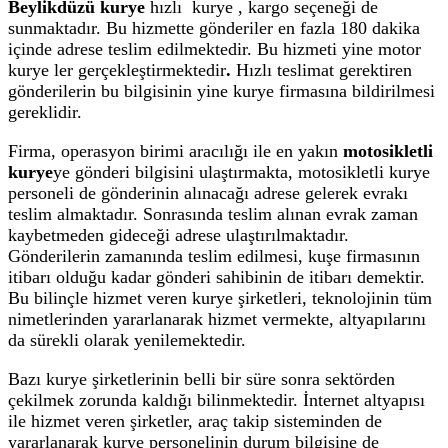
Beylikdüzü kurye
hızlı kurye , kargo seçeneği de
sunmaktadır. Bu hizmette gönderiler en fazla 180 dakika
içinde adrese teslim edilmektedir. Bu hizmeti yine motor
kurye ler gerçekleştirmektedir
.
Hızlı teslimat gerektiren
gönderilerin bu bilgisinin yine kurye firmasına bildirilmesi
gereklidir.
Firma, operasyon birimi aracılığı ile en yakın
motosikletli
kurye
ye gönderi bilgisini ulaştırmakta, motosikletli kurye
personeli de gönderinin alınacağı adrese gelerek evrakı
teslim almaktadır. Sonrasında teslim alınan evrak zaman
kaybetmeden gideceği adrese ulaştırılmaktadır.
Gönderilerin zamanında teslim edilmesi, kuşe firmasının
itibarı olduğu kadar gönderi sahibinin de itibarı demektir.
Bu bilinçle hizmet veren kurye şirketleri, teknolojinin tüm
nimetlerinden yararlanarak hizmet vermekte, altyapılarını
da sürekli olarak yenilemektedir.
Bazı kurye şirketlerinin belli bir süre sonra sektörden
çekilmek zorunda kaldığı bilinmektedir. İnternet altyapısı
ile hizmet veren şirketler, araç takip sisteminden de
yararlanarak kurye personelinin durum bilgisine de