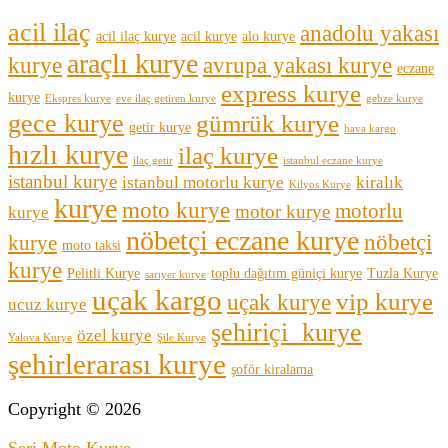
acil ilaç
anadolu yakası
acil ilaç kurye
acil kurye
alo kurye
araçlı kurye
kurye
avrupa yakası kurye
eczane
express kurye
kurye
Ekspres kurye
eve ilaç getiren kurye
gebze kurye
gece kurye
gümrük kurye
getir kurye
hava kargo
hızlı kurye
ilaç kurye
ilaç getir
istanbul eczane kurye
istanbul kurye
istanbul motorlu kurye
kiralık
Kilyos Kurye
kurye
moto kurye
motorlu
motor kurye
kurye
nöbetçi eczane kurye
nöbetçi
kurye
moto taksi
kurye
Pelitli Kurye
toplu dağıtım güniçi kurye
Tuzla Kurye
sarıyer kurye
uçak kargo
vip kurye
uçak kurye
ucuz kurye
şehiriçi kurye
özel kurye
Yalova Kurye
Şile Kurye
şehirlerarası kurye
şoför kiralama
Copyright © 2026
Seri Moto Kurye